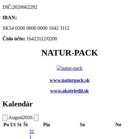
DIČ:2020662292
IBAN:
SK54 0200 0000 0000 1642 3112
Číslo účtu:
16423112/0200
NATUR-PACK
www.naturpack.sk
www.akotriedit.sk
Kalendár
August
2026
Po
Ut
St
Št
Pia
So
Ne
31
1