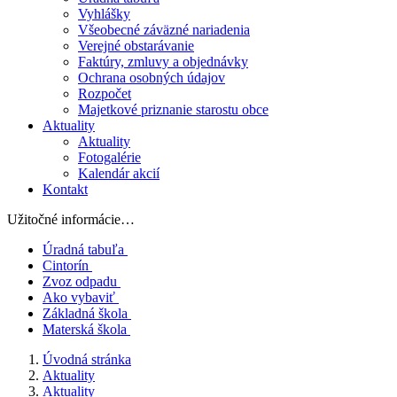
Vyhlášky
Všeobecné záväzné nariadenia
Verejné obstarávanie
Faktúry, zmluvy a objednávky
Ochrana osobných údajov
Rozpočet
Majetkové priznanie starostu obce
Aktuality
Aktuality
Fotogalérie
Kalendár akcií
Kontakt
Užitočné informácie…
Úradná tabuľa
Cintorín
Zvoz odpadu
Ako vybaviť
Základná škola
Materská škola
Úvodná stránka
Aktuality
Aktuality