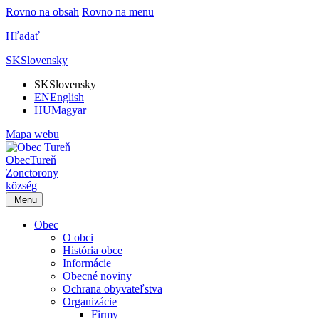
Rovno na obsah
Rovno na menu
Hľadať
SK
Slovensky
SK
Slovensky
EN
English
HU
Magyar
Mapa webu
Obec
Tureň
Zonctorony
község
Menu
Obec
O obci
História obce
Informácie
Obecné noviny
Ochrana obyvateľstva
Organizácie
Firmy