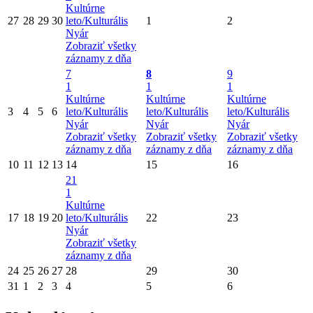
Kultúrne
27
28
29
30
leto/Kulturális
1
2
Nyár
Zobraziť všetky
záznamy z dňa
7
8
9
1
1
1
Kultúrne
Kultúrne
Kultúrne
3
4
5
6
leto/Kulturális
leto/Kulturális
leto/Kulturális
Nyár
Nyár
Nyár
Zobraziť všetky
Zobraziť všetky
Zobraziť všetky
záznamy z dňa
záznamy z dňa
záznamy z dňa
10
11
12
13
14
15
16
21
1
Kultúrne
17
18
19
20
leto/Kulturális
22
23
Nyár
Zobraziť všetky
záznamy z dňa
24
25
26
27
28
29
30
31
1
2
3
4
5
6