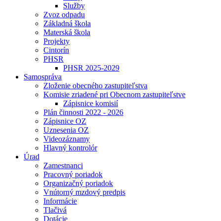
Služby
Zvoz odpadu
Základná škola
Materská škola
Projekty
Cintorín
PHSR
PHSR 2025-2029
Samospráva
Zloženie obecného zastupiteľstva
Komisie zriadené pri Obecnom zastupiteľstve
Zápisnice komisií
Plán činnosti 2022 - 2026
Zápisnice OZ
Uznesenia OZ
Videozáznamy
Hlavný kontrolór
Úrad
Zamestnanci
Pracovný poriadok
Organizačný poriadok
Vnútorný mzdový predpis
Informácie
Tlačivá
Dotácie