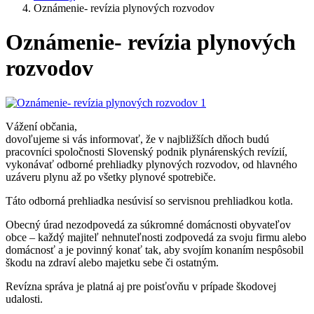
Oznámenie- revízia plynových rozvodov
Oznámenie- revízia plynových
rozvodov
Vážení občania,
dovoľujeme si vás informovať, že v najbližších dňoch budú
pracovníci spoločnosti Slovenský podnik plynárenských revízií,
vykonávať odborné prehliadky plynových rozvodov, od hlavného
uzáveru plynu až po všetky plynové spotrebiče.
Táto odborná prehliadka nesúvisí so servisnou prehliadkou kotla.
Obecný úrad nezodpovedá za súkromné domácnosti obyvateľov
obce – každý majiteľ nehnuteľnosti zodpovedá za svoju firmu alebo
domácnosť a je povinný konať tak, aby svojím konaním nespôsobil
škodu na zdraví alebo majetku sebe či ostatným.
Revízna správa je platná aj pre poisťovňu v prípade škodovej
udalosti.