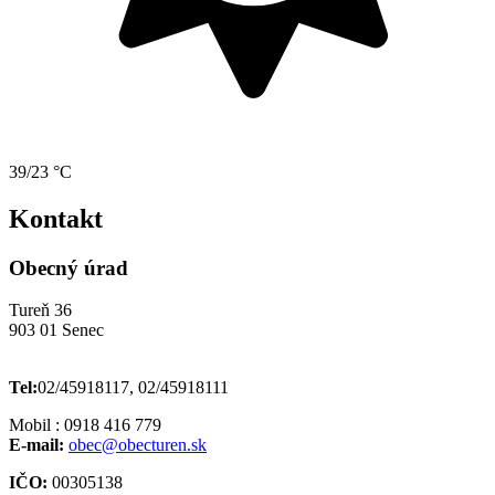
39/23 °C
Kontakt
Obecný úrad
Tureň 36
903 01 Senec
Tel:
02/45918117, 02/45918111
Mobil : 0918 416 779
E-mail:
obec@obecturen.sk
IČO:
00305138