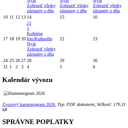
Nyár
Nyár
Nyár
Zobraziť všetky
Zobraziť všetky
Zobraziť všetky
záznamy z dňa
záznamy z dňa
záznamy z dňa
10
11
12
13
14
15
16
21
1
Kultúrne
17
18
19
20
leto/Kulturális
22
23
Nyár
Zobraziť všetky
záznamy z dňa
24
25
26
27
28
29
30
31
1
2
3
4
5
6
Kalendár vývozu
Zvozový harmonogram 2026
Typ: PDF dokument, Veľkosť: 179.31
kB
SPRÁVNE POPLATKY