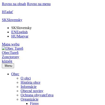
Rovno na obsah
Rovno na menu
Hľadať
SK
Slovensky
SK
Slovensky
EN
English
HU
Magyar
Mapa webu
Obec
Tureň
Zonctorony
község
Menu
Obec
O obci
História obce
Informácie
Obecné noviny
Ochrana obyvateľstva
Organizácie
Firmy