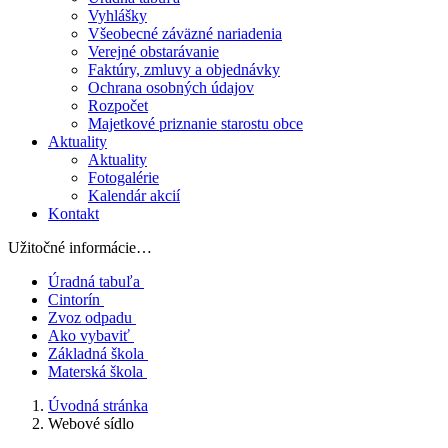
Vyhlášky
Všeobecné záväzné nariadenia
Verejné obstarávanie
Faktúry, zmluvy a objednávky
Ochrana osobných údajov
Rozpočet
Majetkové priznanie starostu obce
Aktuality
Aktuality
Fotogalérie
Kalendár akcií
Kontakt
Užitočné informácie…
Úradná tabuľa
Cintorín
Zvoz odpadu
Ako vybaviť
Základná škola
Materská škola
Úvodná stránka
Webové sídlo