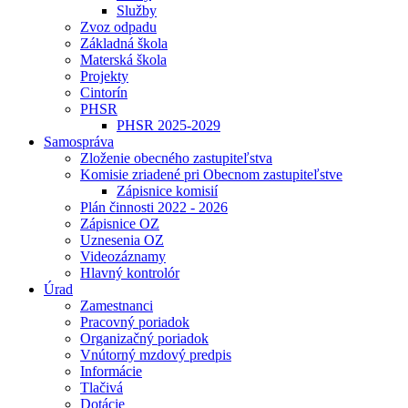
Služby
Zvoz odpadu
Základná škola
Materská škola
Projekty
Cintorín
PHSR
PHSR 2025-2029
Samospráva
Zloženie obecného zastupiteľstva
Komisie zriadené pri Obecnom zastupiteľstve
Zápisnice komisií
Plán činnosti 2022 - 2026
Zápisnice OZ
Uznesenia OZ
Videozáznamy
Hlavný kontrolór
Úrad
Zamestnanci
Pracovný poriadok
Organizačný poriadok
Vnútorný mzdový predpis
Informácie
Tlačivá
Dotácie