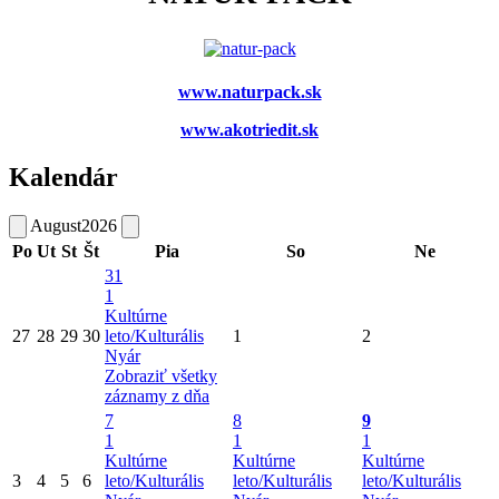
www.naturpack.sk
www.akotriedit.sk
Kalendár
August
2026
Po
Ut
St
Št
Pia
So
Ne
31
1
Kultúrne
27
28
29
30
leto/Kulturális
1
2
Nyár
Zobraziť všetky
záznamy z dňa
7
8
9
1
1
1
Kultúrne
Kultúrne
Kultúrne
3
4
5
6
leto/Kulturális
leto/Kulturális
leto/Kulturális