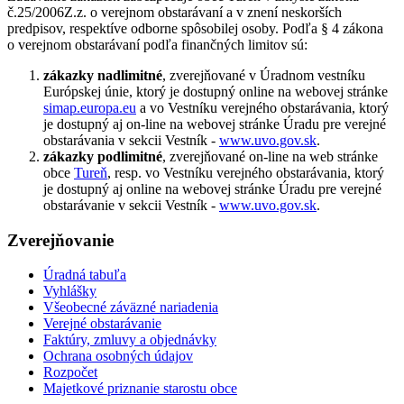
č.25/2006Z.z. o verejnom obstarávaní a v znení neskorších
predpisov, respektíve odborne spôsobilej osoby. Podľa § 4 zákona
o verejnom obstarávaní podľa finančných limitov sú:
zákazky nadlimitné
, zverejňované v Úradnom vestníku
Európskej únie, ktorý je dostupný online na webovej stránke
simap.europa.eu
a vo Vestníku verejného obstarávania, ktorý
je dostupný aj on-line na webovej stránke Úradu pre verejné
obstarávania v sekcii Vestník -
www.uvo.gov.sk
.
zákazky podlimitné
, zverejňované on-line na web stránke
obce
Tureň
, resp. vo Vestníku verejného obstarávania, ktorý
je dostupný aj online na webovej stránke Úradu pre verejné
obstarávanie v sekcii Vestník -
www.uvo.gov.sk
.
Zverejňovanie
Úradná tabuľa
Vyhlášky
Všeobecné záväzné nariadenia
Verejné obstarávanie
Faktúry, zmluvy a objednávky
Ochrana osobných údajov
Rozpočet
Majetkové priznanie starostu obce