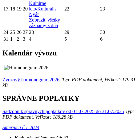
Kultúrne
17
18
19
20
leto/Kulturális
22
23
Nyár
Zobraziť všetky
záznamy z dňa
24
25
26
27
28
29
30
31
1
2
3
4
5
6
Kalendár vývozu
Zvozový harmonogram 2026
Typ: PDF dokument, Veľkosť: 179.31
kB
SPRÁVNE POPLATKY
Sadzobnik spravnych poplatkov od 01.07.2025 do 31.07.2025
Typ:
PDF dokument, Veľkosť: 186.28 kB
Smernica č.1-2024
Kedy nás môžete navštíviť!