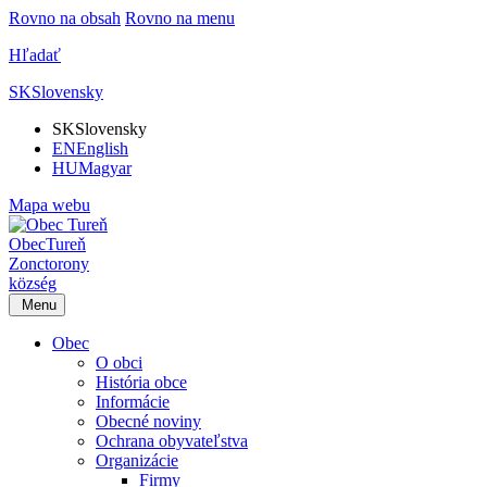
Rovno na obsah
Rovno na menu
Hľadať
SK
Slovensky
SK
Slovensky
EN
English
HU
Magyar
Mapa webu
Obec
Tureň
Zonctorony
község
Menu
Obec
O obci
História obce
Informácie
Obecné noviny
Ochrana obyvateľstva
Organizácie
Firmy