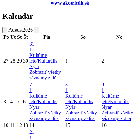
www.akotriedit.sk
Kalendár
August
2026
Po
Ut
St
Št
Pia
So
Ne
31
1
Kultúrne
27
28
29
30
leto/Kulturális
1
2
Nyár
Zobraziť všetky
záznamy z dňa
7
8
9
1
1
1
Kultúrne
Kultúrne
Kultúrne
3
4
5
6
leto/Kulturális
leto/Kulturális
leto/Kulturális
Nyár
Nyár
Nyár
Zobraziť všetky
Zobraziť všetky
Zobraziť všetky
záznamy z dňa
záznamy z dňa
záznamy z dňa
10
11
12
13
14
15
16
21
1