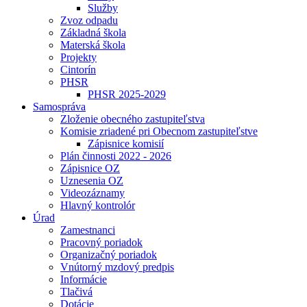
Služby
Zvoz odpadu
Základná škola
Materská škola
Projekty
Cintorín
PHSR
PHSR 2025-2029
Samospráva
Zloženie obecného zastupiteľstva
Komisie zriadené pri Obecnom zastupiteľstve
Zápisnice komisií
Plán činnosti 2022 - 2026
Zápisnice OZ
Uznesenia OZ
Videozáznamy
Hlavný kontrolór
Úrad
Zamestnanci
Pracovný poriadok
Organizačný poriadok
Vnútorný mzdový predpis
Informácie
Tlačivá
Dotácie