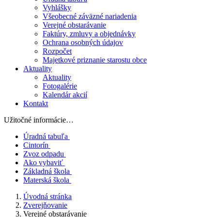
Vyhlášky
Všeobecné záväzné nariadenia
Verejné obstarávanie
Faktúry, zmluvy a objednávky
Ochrana osobných údajov
Rozpočet
Majetkové priznanie starostu obce
Aktuality
Aktuality
Fotogalérie
Kalendár akcií
Kontakt
Užitočné informácie…
Úradná tabuľa
Cintorín
Zvoz odpadu
Ako vybaviť
Základná škola
Materská škola
Úvodná stránka
Zverejňovanie
Verejné obstarávanie