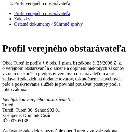
Profil verejného obstarávateľa
Profil verejného obstarávateľa
Zákazky
Ostatné dokumenty ⁄ Súhrnné správy
Profil verejného obstarávateľa
Obec Tureň je podľa § 6 ods. 1 písm. b) zákona č. 25/2006 Z. z.
o verejnom obstarávaní a o zmene a doplnení niektorých zákonov
v znení neskorších predpisov verejným obstarávateľom a pri
zadávaní zákaziek na dodanie tovarov, uskutočnenie stavebných
prác a poskytovanie služieb je povinná používať postupy podľa
tohto zákona.
Identifikácia verejného obstarávateľa:
Tureň
Tureň, Tureň 36, Senec 903 01
zastúpené: Dominik Cisár
IČ: 00305138
Zadávanie zákaziek zabezpečuje obec Tureň v zmysle zákona