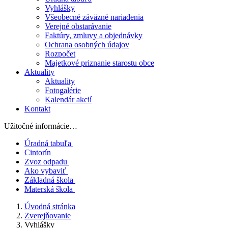
Vyhlášky
Všeobecné záväzné nariadenia
Verejné obstarávanie
Faktúry, zmluvy a objednávky
Ochrana osobných údajov
Rozpočet
Majetkové priznanie starostu obce
Aktuality
Aktuality
Fotogalérie
Kalendár akcií
Kontakt
Užitočné informácie…
Úradná tabuľa
Cintorín
Zvoz odpadu
Ako vybaviť
Základná škola
Materská škola
Úvodná stránka
Zverejňovanie
Vyhlášky