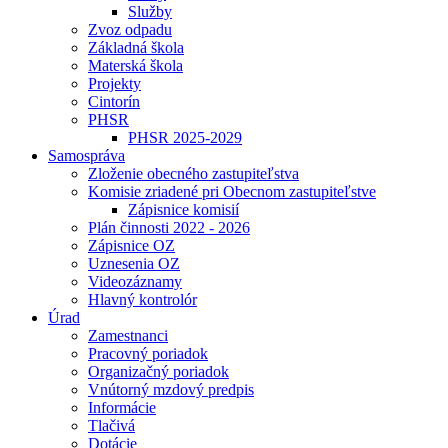
Služby
Zvoz odpadu
Základná škola
Materská škola
Projekty
Cintorín
PHSR
PHSR 2025-2029
Samospráva
Zloženie obecného zastupiteľstva
Komisie zriadené pri Obecnom zastupiteľstve
Zápisnice komisií
Plán činnosti 2022 - 2026
Zápisnice OZ
Uznesenia OZ
Videozáznamy
Hlavný kontrolór
Úrad
Zamestnanci
Pracovný poriadok
Organizačný poriadok
Vnútorný mzdový predpis
Informácie
Tlačivá
Dotácie