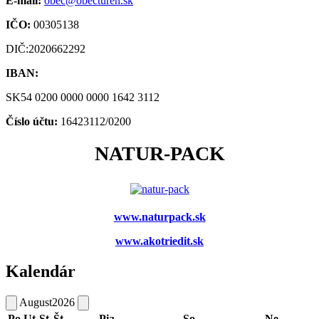
E-mail:
obec@obecturen.sk
IČO:
00305138
DIČ:2020662292
IBAN:
SK54 0200 0000 0000 1642 3112
Číslo účtu:
16423112/0200
NATUR-PACK
www.naturpack.sk
www.akotriedit.sk
Kalendár
August
2026
Po
Ut
St
Št
Pia
So
Ne