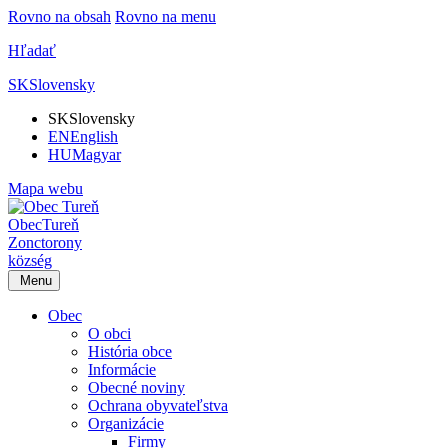
Rovno na obsah
Rovno na menu
Hľadať
SK
Slovensky
SK
Slovensky
EN
English
HU
Magyar
Mapa webu
Obec
Tureň
Zonctorony
község
Menu
Obec
O obci
História obce
Informácie
Obecné noviny
Ochrana obyvateľstva
Organizácie
Firmy