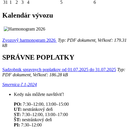
31
1
2
3
4
5
6
Kalendár vývozu
Zvozový harmonogram 2026
Typ: PDF dokument, Veľkosť: 179.31
kB
SPRÁVNE POPLATKY
Sadzobnik spravnych poplatkov od 01.07.2025 do 31.07.2025
Typ:
PDF dokument, Veľkosť: 186.28 kB
Smernica č.1-2024
Kedy nás môžete navštíviť!
PO:
7:30–12:00, 13:00–15:00
UT:
nestránkový deň
ST:
7:30–12:00, 13:00–17:00
ŠT:
nestránkový deň
PI:
7:30–12:00