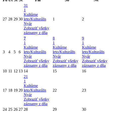
31
1
Kultúrne
27
28
29
30
leto/Kulturális
1
2
Nyár
Zobraziť všetky
záznamy z dňa
7
8
9
1
1
1
Kultúrne
Kultúrne
Kultúrne
3
4
5
6
leto/Kulturális
leto/Kulturális
leto/Kulturális
Nyár
Nyár
Nyár
Zobraziť všetky
Zobraziť všetky
Zobraziť všetky
záznamy z dňa
záznamy z dňa
záznamy z dňa
10
11
12
13
14
15
16
21
1
Kultúrne
17
18
19
20
leto/Kulturális
22
23
Nyár
Zobraziť všetky
záznamy z dňa
24
25
26
27
28
29
30