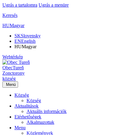
Ugrás a tartalomra
Ugrás a menüre
Keresés
HU
Magyar
SK
Slovensky
EN
English
HU
Magyar
Webtérkép
Obec
Tureň
Zonctorony
község
Menü
Község
Község
Aktualitások
Aktuális információk
Elérhetőségek
Alkalmazottak
Menu
Közlemények