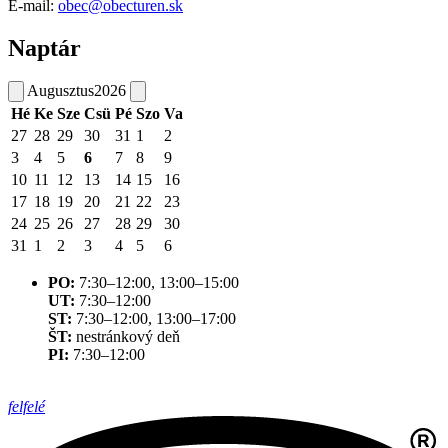
E-mail:
obec@obecturen.sk
Naptár
Augusztus
2026
Hé
Ke
Sze
Csü
Pé
Szo
Va
27
28
29
30
31
1
2
3
4
5
6
7
8
9
10
11
12
13
14
15
16
17
18
19
20
21
22
23
24
25
26
27
28
29
30
31
1
2
3
4
5
6
PO:
7:30–12:00, 13:00–15:00
UT:
7:30–12:00
ST:
7:30–12:00, 13:00–17:00
ŠT:
nestránkový deň
PI:
7:30–12:00
felfelé