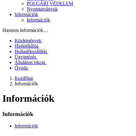
POLGÁRI VÉDELEM
Nyomtatványok
Információk
Információk
Hasznos információk…
Közlemények
Hirdetőtábla
Hulladékszállítás
Ügyintézés
Általános iskola
Óvoda
Kezdőlap
Információk
Információk
Információk
Információk