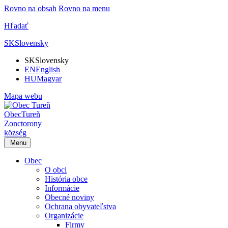
Rovno na obsah
Rovno na menu
Hľadať
SK
Slovensky
SK
Slovensky
EN
English
HU
Magyar
Mapa webu
Obec
Tureň
Zonctorony
község
Menu
Obec
O obci
História obce
Informácie
Obecné noviny
Ochrana obyvateľstva
Organizácie
Firmy