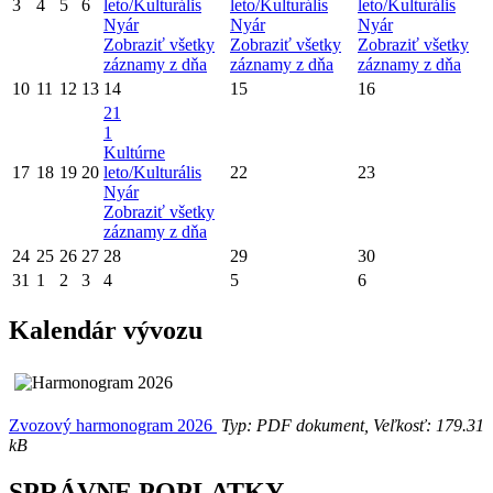
3
4
5
6
leto/Kulturális
leto/Kulturális
leto/Kulturális
Nyár
Nyár
Nyár
Zobraziť všetky
Zobraziť všetky
Zobraziť všetky
záznamy z dňa
záznamy z dňa
záznamy z dňa
10
11
12
13
14
15
16
21
1
Kultúrne
17
18
19
20
leto/Kulturális
22
23
Nyár
Zobraziť všetky
záznamy z dňa
24
25
26
27
28
29
30
31
1
2
3
4
5
6
Kalendár vývozu
Zvozový harmonogram 2026
Typ: PDF dokument, Veľkosť: 179.31
kB
SPRÁVNE POPLATKY