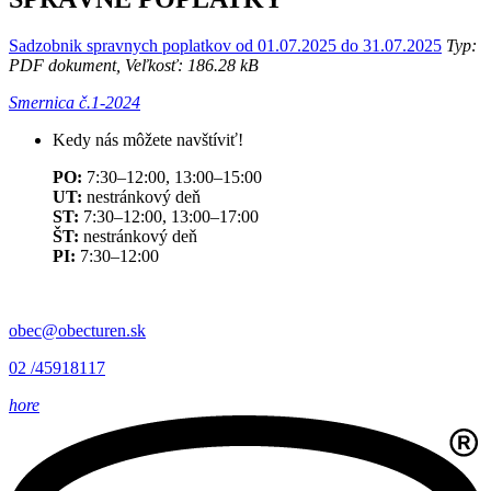
Sadzobnik spravnych poplatkov od 01.07.2025 do 31.07.2025
Typ:
PDF dokument, Veľkosť: 186.28 kB
Smernica č.1-2024
Kedy nás môžete navštíviť!
PO:
7:30–12:00, 13:00–15:00
UT:
nestránkový deň
ST:
7:30–12:00, 13:00–17:00
ŠT:
nestránkový deň
PI:
7:30–12:00
obec@obecturen.sk
02 /45918117
hore