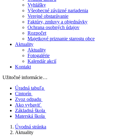
Vyhlášky
Všeobecné záväzné nariadenia
Verejné obstarávanie
Faktúry, zmluvy a objednávky
Ochrana osobných údajov
Rozpočet
Majetkové priznanie starostu obce
Aktuality
Aktuality
Fotogalérie
Kalendár akcií
Kontakt
Užitočné informácie…
Úradná tabuľa
Cintorín
Zvoz odpadu
Ako vybaviť
Základná škola
Materská škola
Úvodná stránka
Aktuality