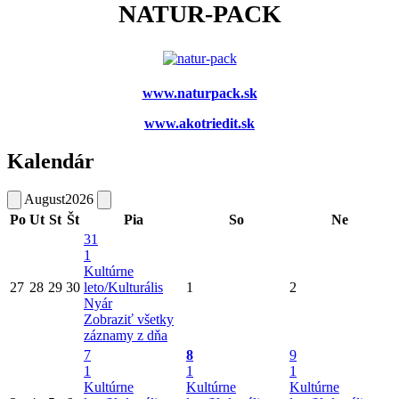
NATUR-PACK
www.naturpack.sk
www.akotriedit.sk
Kalendár
August
2026
Po
Ut
St
Št
Pia
So
Ne
31
1
Kultúrne
27
28
29
30
leto/Kulturális
1
2
Nyár
Zobraziť všetky
záznamy z dňa
7
8
9
1
1
1
Kultúrne
Kultúrne
Kultúrne