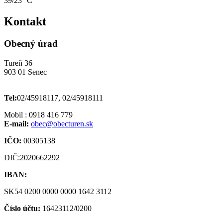
39/23 °C
Kontakt
Obecný úrad
Tureň 36
903 01 Senec
Tel:
02/45918117, 02/45918111
Mobil : 0918 416 779
E-mail:
obec@obecturen.sk
IČO:
00305138
DIČ:2020662292
IBAN:
SK54 0200 0000 0000 1642 3112
Číslo účtu:
16423112/0200