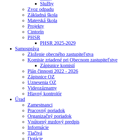
Služby
Zvoz odpadu
Základná škola
Materská škola
Projekty
Cintorín
PHSR
PHSR 2025-2029
Samospráva
Zloženie obecného zastupiteľstva
Komisie zriadené pri Obecnom zastupiteľstve
Zápisnice komisií
Plán činnosti 2022 - 2026
Zápisnice OZ
Uznesenia OZ
Videozáznamy
Hlavný kontrolór
Úrad
Zamestnanci
Pracovný poriadok
Organizačný poriadok
Vnútorný mzdový predpis
Informácie
Tlačivá
Dotácie