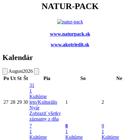
NATUR-PACK
www.naturpack.sk
www.akotriedit.sk
Kalendár
August
2026
Po
Ut
St
Št
Pia
So
Ne
31
1
Kultúrne
27
28
29
30
leto/Kulturális
1
2
Nyár
Zobraziť všetky
záznamy z dňa
7
8
9
1
1
1
Kultúrne
Kultúrne
Kultúrne