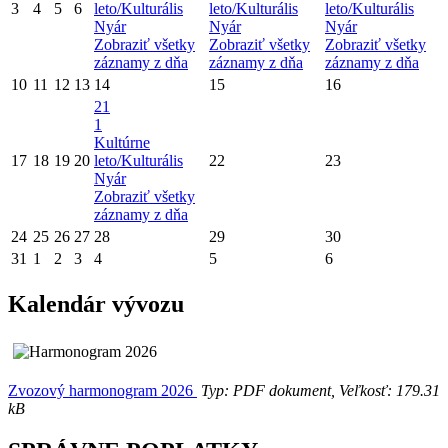
3
4
5
6
leto/Kulturális
leto/Kulturális
leto/Kulturális
Nyár
Nyár
Nyár
Zobraziť všetky
Zobraziť všetky
Zobraziť všetky
záznamy z dňa
záznamy z dňa
záznamy z dňa
10
11
12
13
14
15
16
21
1
Kultúrne
17
18
19
20
leto/Kulturális
22
23
Nyár
Zobraziť všetky
záznamy z dňa
24
25
26
27
28
29
30
31
1
2
3
4
5
6
Kalendár vývozu
Zvozový harmonogram 2026
Typ: PDF dokument, Veľkosť: 179.31
kB