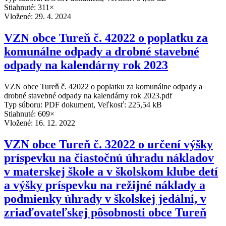
Stiahnuté: 311×
Vložené:
29. 4. 2024
VZN obce Tureň č. 42022 o poplatku za
komunálne odpady a drobné stavebné
odpady na kalendárny rok 2023
VZN obce Tureň č. 42022 o poplatku za komunálne odpady a
drobné stavebné odpady na kalendárny rok 2023.pdf
Typ súboru: PDF dokument, Veľkosť: 225,54 kB
Stiahnuté: 609×
Vložené:
16. 12. 2022
VZN obce Tureň č. 32022 o určení výšky
príspevku na čiastočnú úhradu nákladov
v materskej škole a v školskom klube detí
a výšky príspevku na režijné náklady a
podmienky úhrady v školskej jedálni, v
zriaďovateľskej pôsobnosti obce Tureň