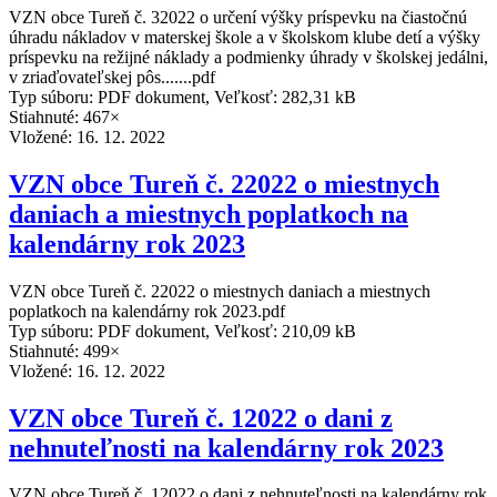
VZN obce Tureň č. 32022 o určení výšky príspevku na čiastočnú
úhradu nákladov v materskej škole a v školskom klube detí a výšky
príspevku na režijné náklady a podmienky úhrady v školskej jedálni,
v zriaďovateľskej pôs.......pdf
Typ súboru: PDF dokument, Veľkosť: 282,31 kB
Stiahnuté: 467×
Vložené:
16. 12. 2022
VZN obce Tureň č. 22022 o miestnych
daniach a miestnych poplatkoch na
kalendárny rok 2023
VZN obce Tureň č. 22022 o miestnych daniach a miestnych
poplatkoch na kalendárny rok 2023.pdf
Typ súboru: PDF dokument, Veľkosť: 210,09 kB
Stiahnuté: 499×
Vložené:
16. 12. 2022
VZN obce Tureň č. 12022 o dani z
nehnuteľnosti na kalendárny rok 2023
VZN obce Tureň č. 12022 o dani z nehnuteľnosti na kalendárny rok