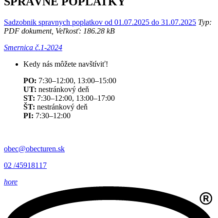
SPRÁVNE POPLATKY
Sadzobnik spravnych poplatkov od 01.07.2025 do 31.07.2025
Typ:
PDF dokument, Veľkosť: 186.28 kB
Smernica č.1-2024
Kedy nás môžete navštíviť!
PO:
7:30–12:00, 13:00–15:00
UT:
nestránkový deň
ST:
7:30–12:00, 13:00–17:00
ŠT:
nestránkový deň
PI:
7:30–12:00
obec@obecturen.sk
02 /45918117
hore