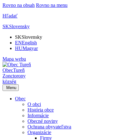
Rovno na obsah
Rovno na menu
Hľadať
SK
Slovensky
SK
Slovensky
EN
English
HU
Magyar
Mapa webu
Obec
Tureň
Zonctorony
község
Menu
Obec
O obci
História obce
Informácie
Obecné noviny
Ochrana obyvateľstva
Organizácie
Firmy