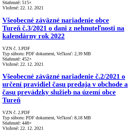
Stiahnuté: 515×
Vložené:
22. 12. 2021
Všeobecné záväzné nariadenie obce
Tureň č.3/2021 o dani z nehnuteľnosti na
kalendárny rok 2022
VZN č. 3.PDF
Typ súboru: PDF dokument, Veľkosť: 2,39 MB
Stiahnuté: 452×
Vložené:
22. 12. 2021
Všeobecné záväzné nariadenie č.2/2021 o
určení pravidiel času predaja v obchode a
času prevádzky služieb na území obce
Tureň
VZN č. 2.PDF
Typ súboru: PDF dokument, Veľkosť: 8,18 MB
Stiahnuté: 448×
Vložené:
22. 12. 2021