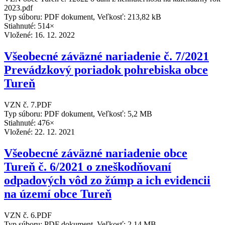
2023.pdf
Typ súboru: PDF dokument, Veľkosť: 213,82 kB
Stiahnuté: 514×
Vložené:
16. 12. 2022
Všeobecné záväzné nariadenie č. 7/2021
Prevádzkový poriadok pohrebiska obce
Tureň
VZN č. 7.PDF
Typ súboru: PDF dokument, Veľkosť: 5,2 MB
Stiahnuté: 476×
Vložené:
22. 12. 2021
Všeobecné záväzné nariadenie obce
Tureň č. 6/2021 o zneškodňovaní
odpadových vôd zo žúmp a ich evidencii
na území obce Tureň
VZN č. 6.PDF
Typ súboru: PDF dokument, Veľkosť: 2,14 MB