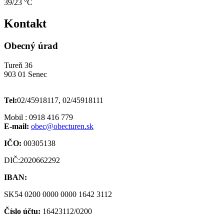
39/23 °C
Kontakt
Obecný úrad
Tureň 36
903 01 Senec
Tel:
02/45918117, 02/45918111
Mobil : 0918 416 779
E-mail:
obec@obecturen.sk
IČO:
00305138
DIČ:2020662292
IBAN:
SK54 0200 0000 0000 1642 3112
Číslo účtu:
16423112/0200