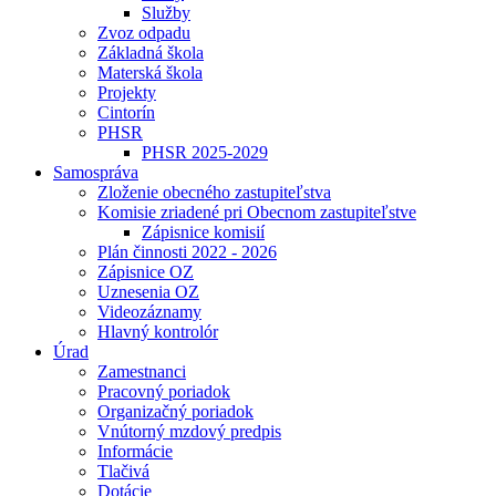
Služby
Zvoz odpadu
Základná škola
Materská škola
Projekty
Cintorín
PHSR
PHSR 2025-2029
Samospráva
Zloženie obecného zastupiteľstva
Komisie zriadené pri Obecnom zastupiteľstve
Zápisnice komisií
Plán činnosti 2022 - 2026
Zápisnice OZ
Uznesenia OZ
Videozáznamy
Hlavný kontrolór
Úrad
Zamestnanci
Pracovný poriadok
Organizačný poriadok
Vnútorný mzdový predpis
Informácie
Tlačivá
Dotácie