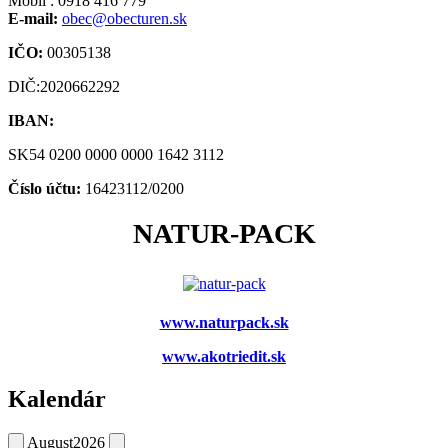
Mobil : 0918 416 779
E-mail:
obec@obecturen.sk
IČO:
00305138
DIČ:2020662292
IBAN:
SK54 0200 0000 0000 1642 3112
Číslo účtu:
16423112/0200
NATUR-PACK
www.naturpack.sk
www.akotriedit.sk
Kalendár
August
2026