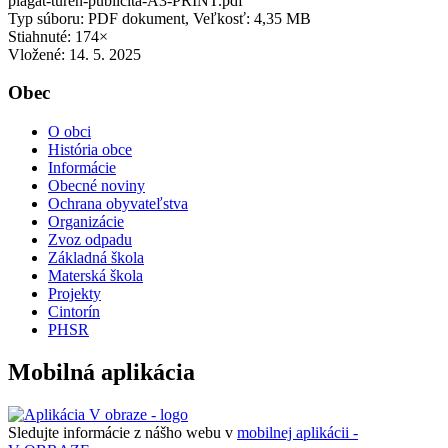
plagat-turen-publicita-A3-PRINT.pdf
Typ súboru: PDF dokument, Veľkosť: 4,35 MB
Stiahnuté: 174×
Vložené:
14. 5. 2025
Obec
O obci
História obce
Informácie
Obecné noviny
Ochrana obyvateľstva
Organizácie
Zvoz odpadu
Základná škola
Materská škola
Projekty
Cintorín
PHSR
Mobilná aplikácia
Sledujte informácie z nášho webu v
mobilnej aplikácii -