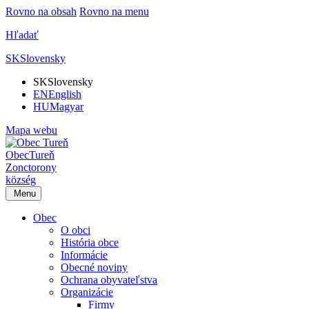
Rovno na obsah
Rovno na menu
Hľadať
SK
Slovensky
SK
Slovensky
EN
English
HU
Magyar
Mapa webu
Obec
Tureň
Zonctorony
község
Menu
Obec
O obci
História obce
Informácie
Obecné noviny
Ochrana obyvateľstva
Organizácie
Firmy