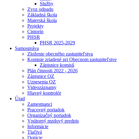
Služby
Zvoz odpadu
Základná škola
Materská škola
Projekty
Cintorín
PHSR
PHSR 2025-2029
Samospráva
Zloženie obecného zastupiteľstva
Komisie zriadené pri Obecnom zastupiteľstve
Zápisnice komisií
Plán činnosti 2022 - 2026
Zápisnice OZ
Uznesenia OZ
Videozáznamy
Hlavný kontrolór
Úrad
Zamestnanci
Pracovný poriadok
Organizačný poriadok
Vnútorný mzdový predpis
Informácie
Tlačivá
Dotácie