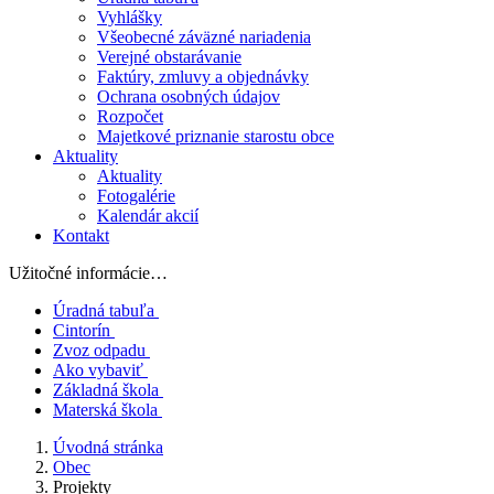
Vyhlášky
Všeobecné záväzné nariadenia
Verejné obstarávanie
Faktúry, zmluvy a objednávky
Ochrana osobných údajov
Rozpočet
Majetkové priznanie starostu obce
Aktuality
Aktuality
Fotogalérie
Kalendár akcií
Kontakt
Užitočné informácie…
Úradná tabuľa
Cintorín
Zvoz odpadu
Ako vybaviť
Základná škola
Materská škola
Úvodná stránka
Obec
Projekty