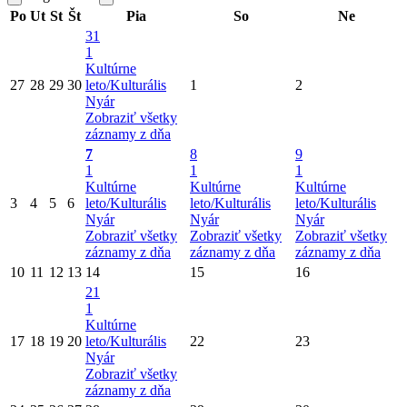
Po
Ut
St
Št
Pia
So
Ne
31
1
Kultúrne
27
28
29
30
leto/Kulturális
1
2
Nyár
Zobraziť všetky
záznamy z dňa
7
8
9
1
1
1
Kultúrne
Kultúrne
Kultúrne
3
4
5
6
leto/Kulturális
leto/Kulturális
leto/Kulturális
Nyár
Nyár
Nyár
Zobraziť všetky
Zobraziť všetky
Zobraziť všetky
záznamy z dňa
záznamy z dňa
záznamy z dňa
10
11
12
13
14
15
16
21
1
Kultúrne
17
18
19
20
leto/Kulturális
22
23
Nyár
Zobraziť všetky
záznamy z dňa