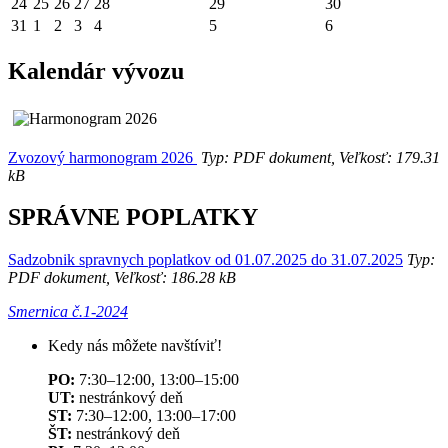
24
25
26
27
28
29
30
31
1
2
3
4
5
6
Kalendár vývozu
Zvozový harmonogram 2026
Typ: PDF dokument, Veľkosť: 179.31
kB
SPRÁVNE POPLATKY
Sadzobnik spravnych poplatkov od 01.07.2025 do 31.07.2025
Typ:
PDF dokument, Veľkosť: 186.28 kB
Smernica č.1-2024
Kedy nás môžete navštíviť!
PO:
7:30–12:00, 13:00–15:00
UT:
nestránkový deň
ST:
7:30–12:00, 13:00–17:00
ŠT:
nestránkový deň