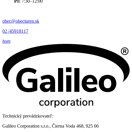
PI:
7:30–12:00
obec@obecturen.sk
02 /45918117
hore
Technický prevádzkovateľ:
Galileo Corporation s.r.o., Čierna Voda 468, 925 06