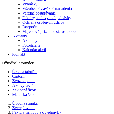
Vyhlášky
Všeobecné záväzné nariadenia
Verejné obstarávanie
Faktúry, zmluvy a objednávky
Ochrana osobných údajov
Rozpočet
Majetkové priznanie starostu obce
Aktuality
Aktuality
Fotogalérie
Kalendár akcií
Kontakt
Užitočné informácie…
Úradná tabuľa
Cintorín
Zvoz odpadu
Ako vybaviť
Základná škola
Materská škola
Úvodná stránka
Zverejňovanie
Faktúry, zmluvy a objednávky