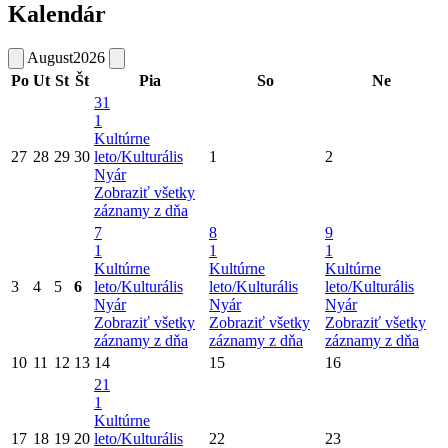
Kalendár
August
2026
Po
Ut
St
Št
Pia
So
Ne
31
1
Kultúrne
27
28
29
30
leto/Kulturális
1
2
Nyár
Zobraziť všetky
záznamy z dňa
7
8
9
1
1
1
Kultúrne
Kultúrne
Kultúrne
3
4
5
6
leto/Kulturális
leto/Kulturális
leto/Kulturális
Nyár
Nyár
Nyár
Zobraziť všetky
Zobraziť všetky
Zobraziť všetky
záznamy z dňa
záznamy z dňa
záznamy z dňa
10
11
12
13
14
15
16
21
1
Kultúrne
17
18
19
20
leto/Kulturális
22
23