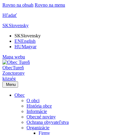
Rovno na obsah
Rovno na menu
Hľadať
SK
Slovensky
SK
Slovensky
EN
English
HU
Magyar
Mapa webu
Obec
Tureň
Zonctorony
község
Menu
Obec
O obci
História obce
Informácie
Obecné noviny
Ochrana obyvateľstva
Organizácie
Firmy