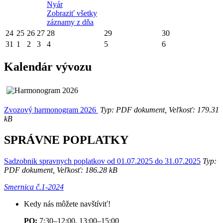
Nyár
Zobraziť všetky
záznamy z dňa
24
25
26
27
28
29
30
31
1
2
3
4
5
6
Kalendár vývozu
Zvozový harmonogram 2026
Typ: PDF dokument, Veľkosť: 179.31
kB
SPRÁVNE POPLATKY
Sadzobnik spravnych poplatkov od 01.07.2025 do 31.07.2025
Typ:
PDF dokument, Veľkosť: 186.28 kB
Smernica č.1-2024
Kedy nás môžete navštíviť!
PO:
7:30–12:00, 13:00–15:00