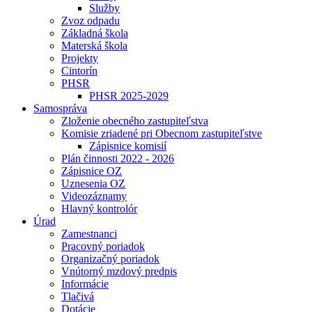
Služby
Zvoz odpadu
Základná škola
Materská škola
Projekty
Cintorín
PHSR
PHSR 2025-2029
Samospráva
Zloženie obecného zastupiteľstva
Komisie zriadené pri Obecnom zastupiteľstve
Zápisnice komisií
Plán činnosti 2022 - 2026
Zápisnice OZ
Uznesenia OZ
Videozáznamy
Hlavný kontrolór
Úrad
Zamestnanci
Pracovný poriadok
Organizačný poriadok
Vnútorný mzdový predpis
Informácie
Tlačivá
Dotácie