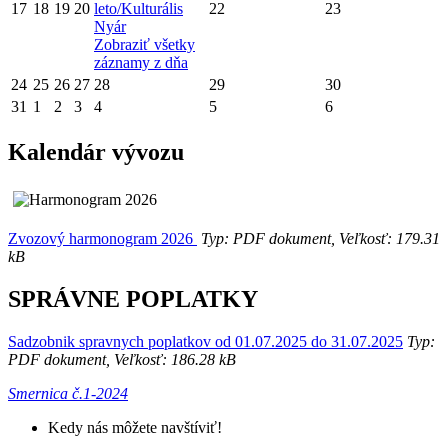
17
18
19
20
leto/Kulturális
22
23
Nyár
Zobraziť všetky
záznamy z dňa
24
25
26
27
28
29
30
31
1
2
3
4
5
6
Kalendár vývozu
Zvozový harmonogram 2026
Typ: PDF dokument, Veľkosť: 179.31
kB
SPRÁVNE POPLATKY
Sadzobnik spravnych poplatkov od 01.07.2025 do 31.07.2025
Typ:
PDF dokument, Veľkosť: 186.28 kB
Smernica č.1-2024
Kedy nás môžete navštíviť!