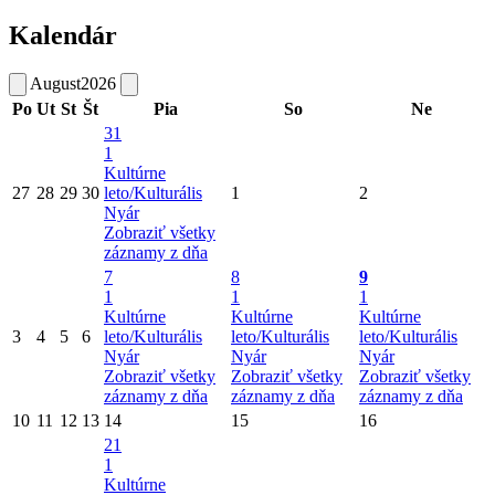
Kalendár
August
2026
Po
Ut
St
Št
Pia
So
Ne
31
1
Kultúrne
27
28
29
30
leto/Kulturális
1
2
Nyár
Zobraziť všetky
záznamy z dňa
7
8
9
1
1
1
Kultúrne
Kultúrne
Kultúrne
3
4
5
6
leto/Kulturális
leto/Kulturális
leto/Kulturális
Nyár
Nyár
Nyár
Zobraziť všetky
Zobraziť všetky
Zobraziť všetky
záznamy z dňa
záznamy z dňa
záznamy z dňa
10
11
12
13
14
15
16
21
1
Kultúrne