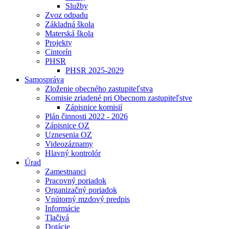
Služby
Zvoz odpadu
Základná škola
Materská škola
Projekty
Cintorín
PHSR
PHSR 2025-2029
Samospráva
Zloženie obecného zastupiteľstva
Komisie zriadené pri Obecnom zastupiteľstve
Zápisnice komisií
Plán činnosti 2022 - 2026
Zápisnice OZ
Uznesenia OZ
Videozáznamy
Hlavný kontrolór
Úrad
Zamestnanci
Pracovný poriadok
Organizačný poriadok
Vnútorný mzdový predpis
Informácie
Tlačivá
Dotácie