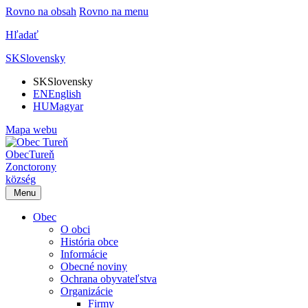
Rovno na obsah
Rovno na menu
Hľadať
SK
Slovensky
SK
Slovensky
EN
English
HU
Magyar
Mapa webu
Obec
Tureň
Zonctorony
község
Menu
Obec
O obci
História obce
Informácie
Obecné noviny
Ochrana obyvateľstva
Organizácie
Firmy