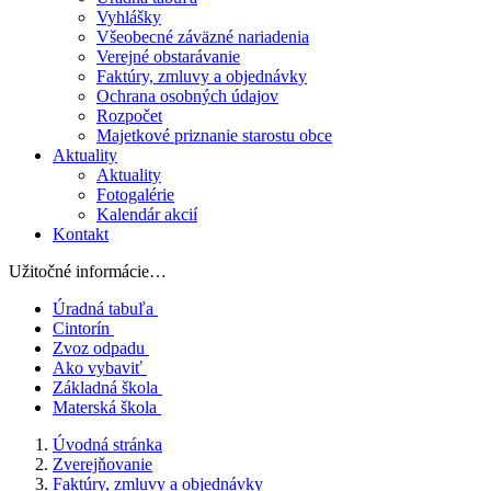
Vyhlášky
Všeobecné záväzné nariadenia
Verejné obstarávanie
Faktúry, zmluvy a objednávky
Ochrana osobných údajov
Rozpočet
Majetkové priznanie starostu obce
Aktuality
Aktuality
Fotogalérie
Kalendár akcií
Kontakt
Užitočné informácie…
Úradná tabuľa
Cintorín
Zvoz odpadu
Ako vybaviť
Základná škola
Materská škola
Úvodná stránka
Zverejňovanie
Faktúry, zmluvy a objednávky