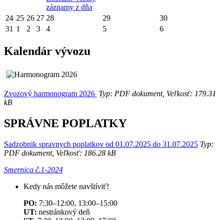
záznamy z dňa
24
25
26
27
28
29
30
31
1
2
3
4
5
6
Kalendár vývozu
Zvozový harmonogram 2026
Typ: PDF dokument, Veľkosť: 179.31
kB
SPRÁVNE POPLATKY
Sadzobnik spravnych poplatkov od 01.07.2025 do 31.07.2025
Typ:
PDF dokument, Veľkosť: 186.28 kB
Smernica č.1-2024
Kedy nás môžete navštíviť!
PO:
7:30–12:00, 13:00–15:00
UT:
nestránkový deň