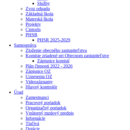
Služby
Zvoz odpadu
Základná škola
Materská škola
Projekty
Cintorín
PHSR
PHSR 2025-2029
Samospráva
Zloženie obecného zastupiteľstva
Komisie zriadené pri Obecnom zastupiteľstve
Zápisnice komisií
Plán činnosti 2022 - 2026
Zápisnice OZ
Uznesenia OZ
Videozáznamy
Hlavný kontrolór
Úrad
Zamestnanci
Pracovný poriadok
Organizačný poriadok
Vnútorný mzdový predpis
Informácie
Tlačivá
Dotácie