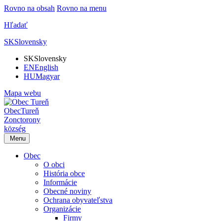
Rovno na obsah
Rovno na menu
Hľadať
SK
Slovensky
SK
Slovensky
EN
English
HU
Magyar
Mapa webu
Obec
Tureň
Zonctorony
község
Menu
Obec
O obci
História obce
Informácie
Obecné noviny
Ochrana obyvateľstva
Organizácie
Firmy