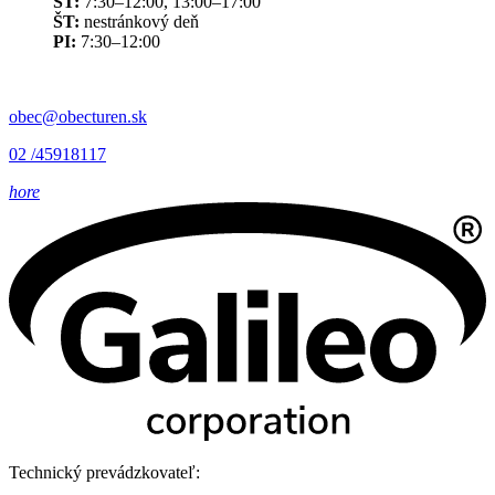
ST:
7:30–12:00, 13:00–17:00
ŠT:
nestránkový deň
PI:
7:30–12:00
obec@obecturen.sk
02 /45918117
hore
Technický prevádzkovateľ: