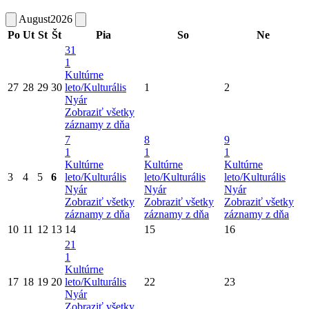
August
2026
Po
Ut
St
Št
Pia
So
Ne
31
1
Kultúrne
27
28
29
30
leto/Kulturális
1
2
Nyár
Zobraziť všetky
záznamy z dňa
7
8
9
1
1
1
Kultúrne
Kultúrne
Kultúrne
3
4
5
6
leto/Kulturális
leto/Kulturális
leto/Kulturális
Nyár
Nyár
Nyár
Zobraziť všetky
Zobraziť všetky
Zobraziť všetky
záznamy z dňa
záznamy z dňa
záznamy z dňa
10
11
12
13
14
15
16
21
1
Kultúrne
17
18
19
20
leto/Kulturális
22
23
Nyár
Zobraziť všetky