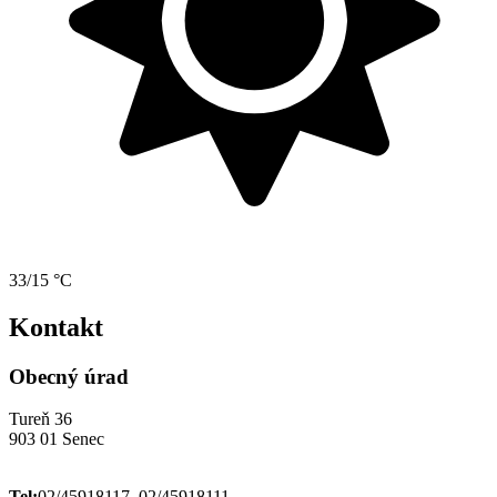
33/15 °C
Kontakt
Obecný úrad
Tureň 36
903 01 Senec
Tel:
02/45918117, 02/45918111