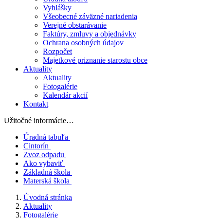
Vyhlášky
Všeobecné záväzné nariadenia
Verejné obstarávanie
Faktúry, zmluvy a objednávky
Ochrana osobných údajov
Rozpočet
Majetkové priznanie starostu obce
Aktuality
Aktuality
Fotogalérie
Kalendár akcií
Kontakt
Užitočné informácie…
Úradná tabuľa
Cintorín
Zvoz odpadu
Ako vybaviť
Základná škola
Materská škola
Úvodná stránka
Aktuality
Fotogalérie