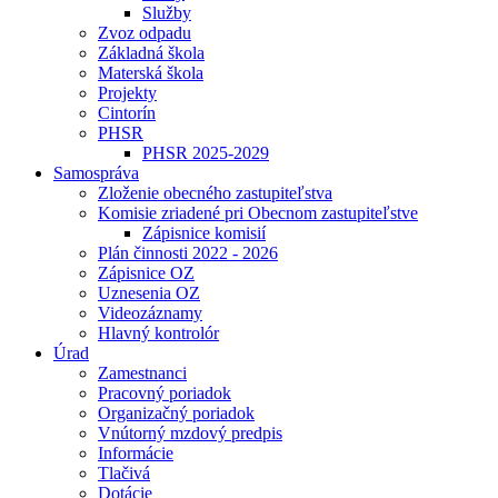
Služby
Zvoz odpadu
Základná škola
Materská škola
Projekty
Cintorín
PHSR
PHSR 2025-2029
Samospráva
Zloženie obecného zastupiteľstva
Komisie zriadené pri Obecnom zastupiteľstve
Zápisnice komisií
Plán činnosti 2022 - 2026
Zápisnice OZ
Uznesenia OZ
Videozáznamy
Hlavný kontrolór
Úrad
Zamestnanci
Pracovný poriadok
Organizačný poriadok
Vnútorný mzdový predpis
Informácie
Tlačivá
Dotácie