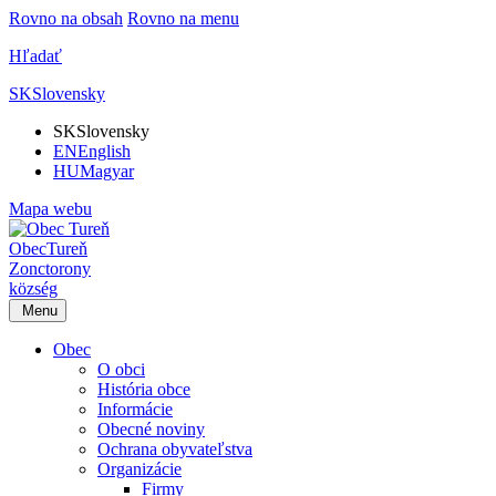
Rovno na obsah
Rovno na menu
Hľadať
SK
Slovensky
SK
Slovensky
EN
English
HU
Magyar
Mapa webu
Obec
Tureň
Zonctorony
község
Menu
Obec
O obci
História obce
Informácie
Obecné noviny
Ochrana obyvateľstva
Organizácie
Firmy