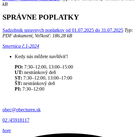
kB
SPRÁVNE POPLATKY
Sadzobnik spravnych poplatkov od 01.07.2025 do 31.07.2025
Typ:
PDF dokument, Veľkosť: 186.28 kB
Smernica č.1-2024
Kedy nás môžete navštíviť!
PO:
7:30–12:00, 13:00–15:00
UT:
nestránkový deň
ST:
7:30–12:00, 13:00–17:00
ŠT:
nestránkový deň
PI:
7:30–12:00
obec@obecturen.sk
02 /45918117
hore