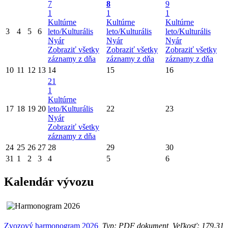
7
8
9
1
1
1
Kultúrne
Kultúrne
Kultúrne
3
4
5
6
leto/Kulturális
leto/Kulturális
leto/Kulturális
Nyár
Nyár
Nyár
Zobraziť všetky
Zobraziť všetky
Zobraziť všetky
záznamy z dňa
záznamy z dňa
záznamy z dňa
10
11
12
13
14
15
16
21
1
Kultúrne
17
18
19
20
leto/Kulturális
22
23
Nyár
Zobraziť všetky
záznamy z dňa
24
25
26
27
28
29
30
31
1
2
3
4
5
6
Kalendár vývozu
Zvozový harmonogram 2026
Typ: PDF dokument, Veľkosť: 179.31