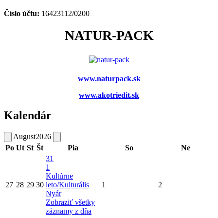
Číslo účtu:
16423112/0200
NATUR-PACK
www.naturpack.sk
www.akotriedit.sk
Kalendár
August
2026
Po
Ut
St
Št
Pia
So
Ne
31
1
Kultúrne
27
28
29
30
leto/Kulturális
1
2
Nyár
Zobraziť všetky
záznamy z dňa