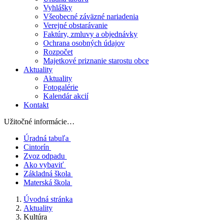
Vyhlášky
Všeobecné záväzné nariadenia
Verejné obstarávanie
Faktúry, zmluvy a objednávky
Ochrana osobných údajov
Rozpočet
Majetkové priznanie starostu obce
Aktuality
Aktuality
Fotogalérie
Kalendár akcií
Kontakt
Užitočné informácie…
Úradná tabuľa
Cintorín
Zvoz odpadu
Ako vybaviť
Základná škola
Materská škola
Úvodná stránka
Aktuality
Kultúra