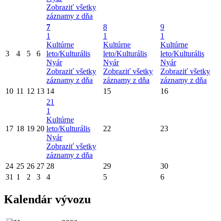
Zobraziť všetky
záznamy z dňa
7
8
9
1
1
1
Kultúrne
Kultúrne
Kultúrne
3
4
5
6
leto/Kulturális
leto/Kulturális
leto/Kulturális
Nyár
Nyár
Nyár
Zobraziť všetky
Zobraziť všetky
Zobraziť všetky
záznamy z dňa
záznamy z dňa
záznamy z dňa
10
11
12
13
14
15
16
21
1
Kultúrne
17
18
19
20
leto/Kulturális
22
23
Nyár
Zobraziť všetky
záznamy z dňa
24
25
26
27
28
29
30
31
1
2
3
4
5
6
Kalendár vývozu