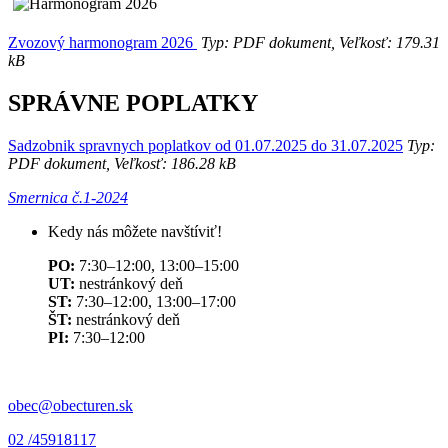
Zvozový harmonogram 2026
Typ: PDF dokument, Veľkosť: 179.31
kB
SPRÁVNE POPLATKY
Sadzobnik spravnych poplatkov od 01.07.2025 do 31.07.2025
Typ:
PDF dokument, Veľkosť: 186.28 kB
Smernica č.1-2024
Kedy nás môžete navštíviť!
PO:
7:30–12:00, 13:00–15:00
UT:
nestránkový deň
ST:
7:30–12:00, 13:00–17:00
ŠT:
nestránkový deň
PI:
7:30–12:00
obec@obecturen.sk
02 /45918117