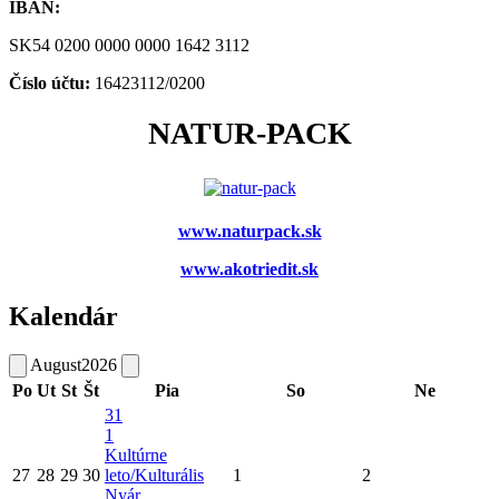
IBAN:
SK54 0200 0000 0000 1642 3112
Číslo účtu:
16423112/0200
NATUR-PACK
www.naturpack.sk
www.akotriedit.sk
Kalendár
August
2026
Po
Ut
St
Št
Pia
So
Ne
31
1
Kultúrne
27
28
29
30
leto/Kulturális
1
2
Nyár