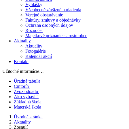
Vyhlášky
Všeobecné záväzné nariadenia
Verejné obstarávanie
Faktúry, zmluvy a objednávky
Ochrana osobných údajov
Rozpočet
Majetkové priznanie starostu obce
Aktuality
Aktuality
Fotogalérie
Kalendár akcií
Kontakt
Užitočné informácie…
Úradná tabuľa
Cintorín
Zvoz odpadu
Ako vybaviť
Základná škola
Materská škola
Úvodná stránka
Aktuality
Zosnulí