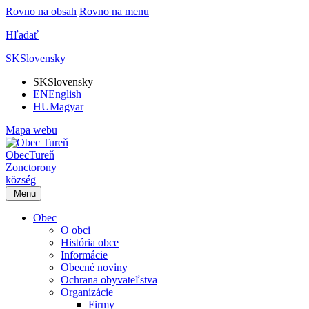
Rovno na obsah
Rovno na menu
Hľadať
SK
Slovensky
SK
Slovensky
EN
English
HU
Magyar
Mapa webu
Obec
Tureň
Zonctorony
község
Menu
Obec
O obci
História obce
Informácie
Obecné noviny
Ochrana obyvateľstva
Organizácie
Firmy