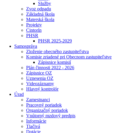
Služby
Zvoz odpadu
Základná škola
Materská škola
Projekty
Cintorín
PHSR
PHSR 2025-2029
Samospráva
Zloženie obecného zastupiteľstva
Komisie zriadené pri Obecnom zastupiteľstve
Zápisnice komisií
Plán činnosti 2022 - 2026
Zápisnice OZ
Uznesenia OZ
Videozáznamy
Hlavný kontrolór
Úrad
Zamestnanci
Pracovný poriadok
Organizačný poriadok
Vnútorný mzdový predpis
Informácie
Tlačivá
Dotácie